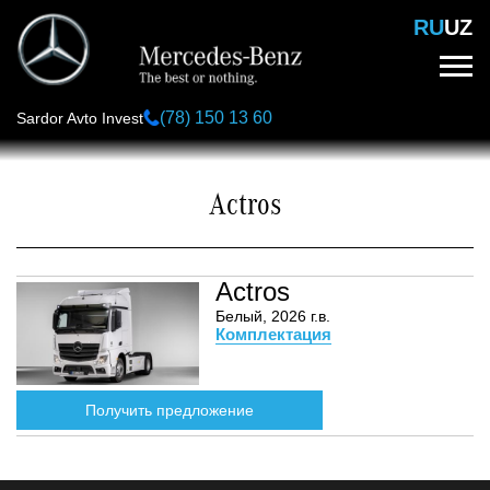
Перейти
RU
UZ
к
основному
содержанию
(78) 150 13 60
Sardor Avto Invest
Actros
Actros
Белый, 2026 г.в.
Комплектация
Получить предложение