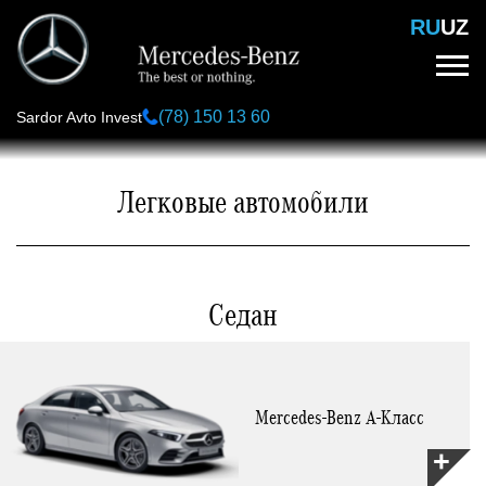
Перейти
RU
UZ
к
основному
содержанию
(78) 150 13 60
Sardor Avto Invest
Легковые автомобили
Седан
Mercedes-Benz А-Класс