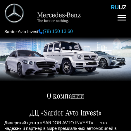
Перейти
RU
UZ
к
основному
содержанию
(78) 150 13 60
Sardor Avto Invest
О компании
ДЦ «Sardor Avto Invest»
Дилерский центр «SARDOR AVTO INVEST» — это
надёжный партнёр в мире премиальных автомобилей в