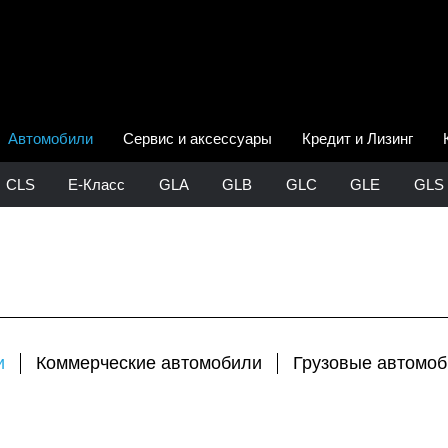
Автомобили
Сервис и аксессуары
Кредит и Лизинг
CLS
E-Класс
GLA
GLB
GLC
GLE
GLS
и
Коммерческие автомобили
Грузовые автомо