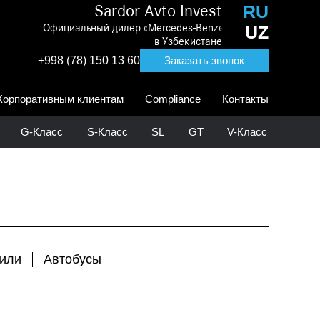
RU
Sardor Avto Invest
Официальный дилер «Mercedes-Benz»
UZ
в Узбекистане
+998 (78) 150 13 60
Заказать звонок
Корпоративным клиентам
Compliance
Контакты
G-Класс
S-Класс
SL
GT
V-Класс
били
Автобусы