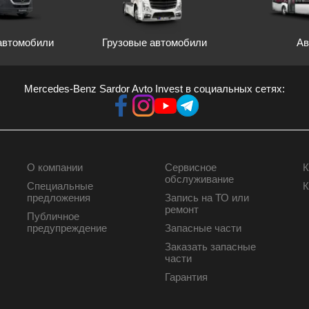
автомобили
Грузовые автомобили
Ав
Mercedes-Benz Sardor Avto Invest в социальных сетях:
О компании
Сервисное
К
КОРПОРАТИВНЫМ
СЕРВИС
обслуживание
Специальные
К
КЛИЕНТАМ
предложения
Запись на ТО или
ремонт
Публичное
предупреждение
Запасные части
Заказать запасные
части
Гарантия