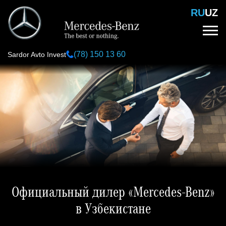
Перейти
RU
UZ
к
основному
содержанию
(78) 150 13 60
Sardor Avto Invest
Официальный дилер «Mercedes-Benz»
в Узбекистане