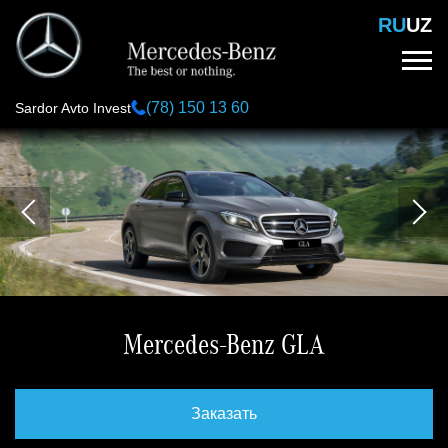
Перейти
RU
UZ
к
основному
содержанию
(78) 150 13 60
Sardor Avto Invest
Mercedes-Benz GLA
Заказать