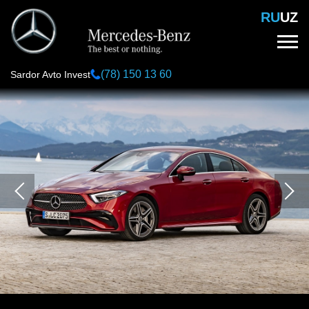
Перейти
RU
UZ
к
основному
содержанию
(78) 150 13 60
Sardor Avto Invest