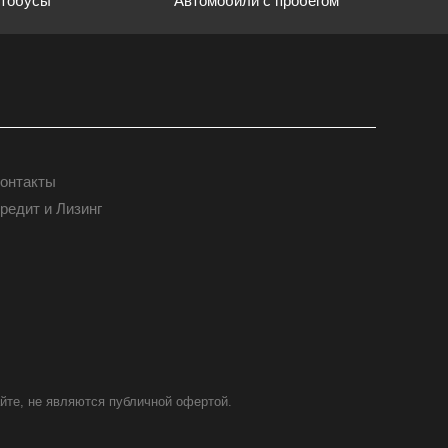
Автомобили с пробегом
тобусы
онтакты
КОНТАКТЫ
редит и Лизинг
йте, не являются публичной офертой.