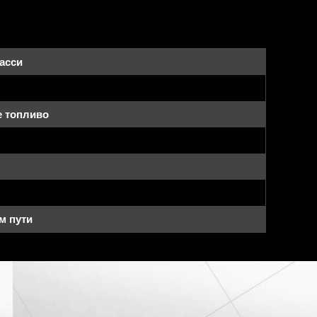
Шасси
е топливо
м пути