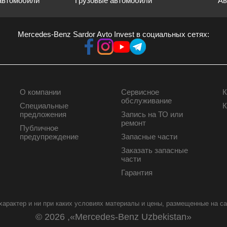
автомобили
Грузовые автомобили
Ав
Mercedes-Benz Sardor Avto Invest в социальных сетях:
О компании
Сервисное
К
КОРПОРАТИВНЫМ
СЕРВИС
обслуживание
Специальные
К
КЛИЕНТАМ
предложения
Запись на ТО или
ремонт
Публичное
предупреждение
Запасные части
Заказать запасные
части
Гарантия
арактер и ни при каких условиях материалы и цены, размещенные на са
© 2026 ,«Mercedes-Benz Uzbekistan»