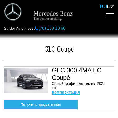
Перейти
RU
UZ
к
основному
содержанию
(78) 150 13 60
Sardor Avto Invest
GLC Coupe
GLC 300 4MATIC
Coupé
Серый графит, металлик, 2025
г.в.
Комплектация
Получить предложение