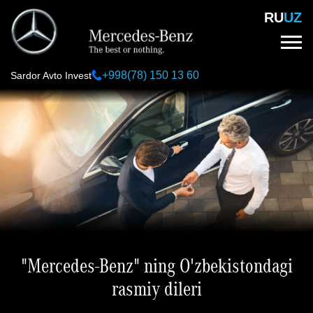
Skip
RU
UZ
to
main
content
+998(78) 150 13 60
Sardor Avto Invest
"Mercedes-Benz" ning O'zbekistondagi
rasmiy dileri