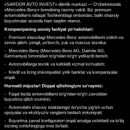
«SARDOR AVTO INVEST» dilerlik markazi — O‘zbekistonda
«Mercedes-Benz» brendining rasmiy vakili. Biz premium
avtomobillarni nafaqat Toshkentdagi ombordan, balki shaxsiy
buyurtmalar asosida ham taqdim etamiz.
Kompaniyaning asosiy faoliyat yo‘nalishlari:
Premium klassdagi Mercedes-Benz avtomobillarini sotish va
servis qilish: yengil, yo‘lovchi, yuk va maxsus texnika;
Mercedes-Benz (Mercedes-Benz AG, Daimler AG,
Germaniya) tomonidan to‘g‘ridan-to‘g‘ri yetkazib berish;
Avtomobillarga texnik va kafolatli xizmat ko‘rsatish;
Kredit va lizing imkoniyatlari yirik banklar va kompaniyalar
orqali.
Hurmatli mijozlar! Diqqat qilishingizni so‘raymiz:
Faqat bizda avtomobillarni to‘g‘ridan-to‘g‘ri zavoddan
buyurtma qilish mumkin;
Avtomobilni shaxsiy istaklaringiz bo‘yicha yig‘ish uchun
opsiyalar va eksklyuziv ranglarni tanlash imkoniyati;
Buyurtma zavod konfiguratori orqali amalga oshiriladi va to‘liq
sizning xohishingizga mos bo‘ladi;