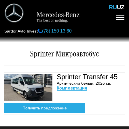
Перейти
RU
UZ
к
основному
содержанию
(78) 150 13 60
Sardor Avto Invest
Sprinter Микроавтобус
Sprinter Transfer 45
Арктический белый, 2026 г.в.
Комплектация
Получить предложение