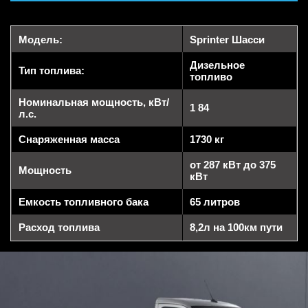
Модель:
Sprinter Шасси
Дизельное
Тип топлива:
топливо
Номинальная мощность, кВт/
1 84
л.с.
Снаряженная масса
1730 кг
от 287 кВт до 375
Мощность
кВт
Емкость топливного бака
65 литров
Расход топлива
8,2л на 100км пути