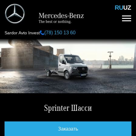
Перейти
RU
UZ
к
основному
содержанию
(78) 150 13 60
Sardor Avto Invest
Sprinter Шасси
Заказать