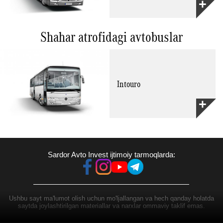
Shahar atrofidagi avtobuslar
Intouro
Sardor Avto Invest ijtimoiy tarmoqlarda:
Ushbu sayt ma'lumot olish uchun mo'ljallangan va hech qanday holatda
saytda joylashtirilgan materiallar va narxlar ommaviy taklif emas.