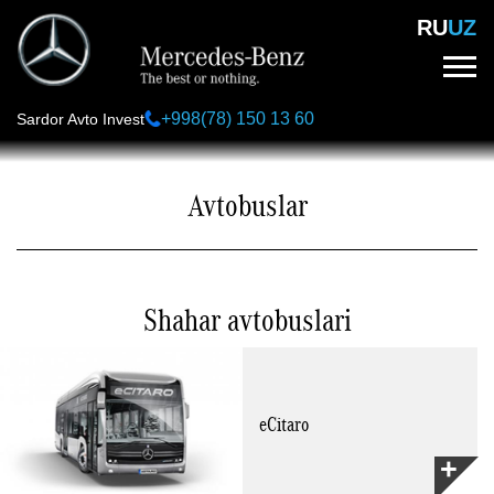
Skip
RU
UZ
to
main
content
+998(78) 150 13 60
Sardor Avto Invest
Avtobuslar
Shahar avtobuslari
eCitaro