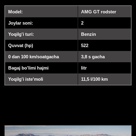
Model:
AMG GT rodster
Joylar soni:
2
Yoqilg'i turi:
Benzin
Quvvat (hp)
522
0 dan 100 km/soatgacha
3,8 s gacha
Bagaj bo'limi hajmi
litr
Yoqilg'i iste'moli
11,5 l/100 km