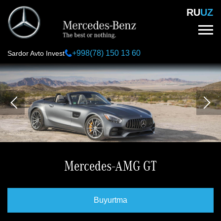
Skip
RU
UZ
to
main
content
+998(78) 150 13 60
Sardor Avto Invest
Mercedes-AMG GT
Buyurtma