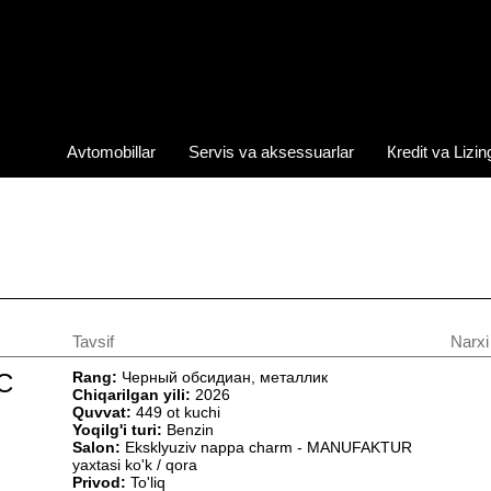
Avtomobillar
Servis va aksessuarlar
Кredit va Lizin
Tavsif
Narxi
C
Rang:
Черный обсидиан, металлик
Chiqarilgan yili:
2026
Quvvat:
449 ot kuchi
Yoqilg'i turi:
Benzin
Salon:
Eksklyuziv nappa charm - MANUFAKTUR
yaxtasi ko'k / qora
Privod:
To'liq