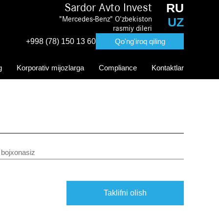
RU
Sardor Avto Invest
"Mercedes-Benz" O'zbekiston
UZ
rasmiy dileri
+998 (78) 150 13 60
Qo'ng'iroq qiling
g
Korporativ mijozlarga
Compliance
Kontaktlar
 bojxonasiz
Taklifni olish