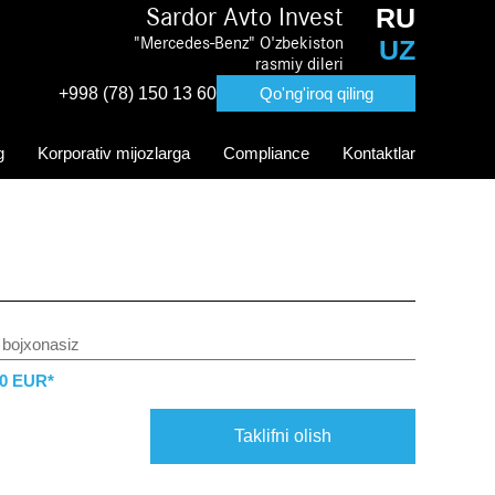
RU
Sardor Avto Invest
"Mercedes-Benz" O'zbekiston
UZ
rasmiy dileri
+998 (78) 150 13 60
Qo'ng'iroq qiling
g
Korporativ mijozlarga
Compliance
Kontaktlar
 bojxonasiz
00 EUR*
Taklifni olish