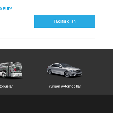
00 EUR*
Taklifni olish
Yurgan avtomobillar
tobuslar