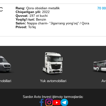
C
Rang:
Qora obsidian metallik
70 0
Chiqarilgan yili:
2022
Quvvat:
197 ot kuchi
Yoqilg'i turi:
Benzin
Salon:
Nappa charm- "Jigarrang yong'oq" / Qora
Privod:
Toʻliq
obillari
Yuk avtomobillari
Av
Sardor Avto Invest ijtimoiy tarmoqlarda: