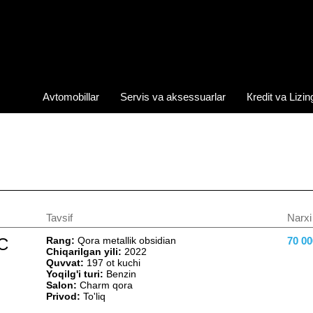
Avtomobillar
Servis va aksessuarlar
Кredit va Lizin
Tavsif
Narxi
C
Rang:
Qora metallik obsidian
70 0
Chiqarilgan yili:
2022
Quvvat:
197 ot kuchi
Yoqilg'i turi:
Benzin
Salon:
Сharm qora
Privod:
To'liq